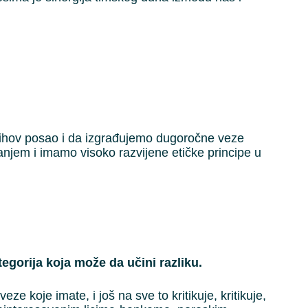
njihov posao i da izgrađujemo dugoročne veze
jem i imamo visoko razvijene etičke principe u
egorija koja može da učini razliku.
 koje imate, i još na sve to kritikuje, kritikuje,