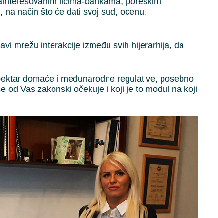
 zainteresovanim licima-bankama, poreskim
a, na način što će dati svoj sud, ocenu,
avi mrežu interakcije između svih hijerarhija, da
spektar domaće i međunarodne regulative, posebno
 od Vas zakonski očekuje i koji je to modul na koji