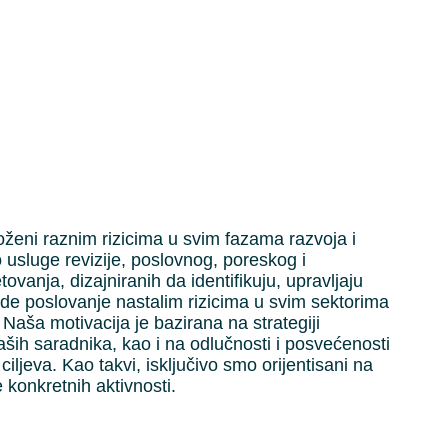
loženi raznim rizicima u svim fazama razvoja i
usluge revizije, poslovnog, poreskog i
vanja, dizajniranih da identifikuju, upravljaju
gode poslovanje nastalim rizicima u svim sektorima
 Naša motivacija je bazirana na strategiji
ih saradnika, kao i na odlučnosti i posvećenosti
ciljeva. Kao takvi, isključivo smo orijentisani na
 konkretnih aktivnosti.