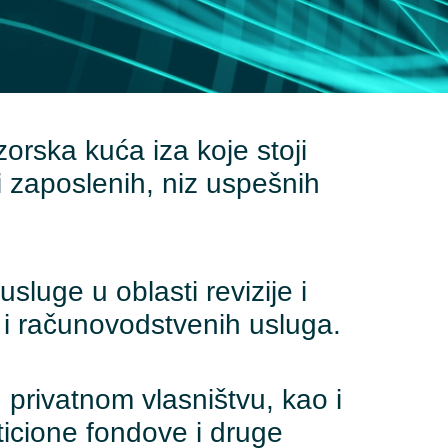
zorska kuća iza koje stoji
 i zaposlenih, niz uspešnih
sluge u oblasti revizije i
 i računovodstvenih usluga.
 privatnom vlasništvu, kao i
sticione fondove i druge