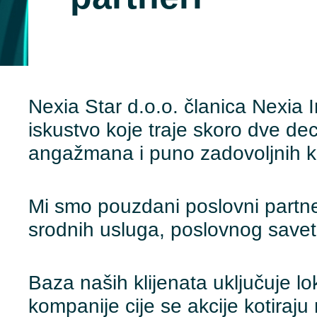
Nexia Star d.o.o. članica Nexia I
iskustvo koje traje skoro dve dec
angažmana i puno zadovoljnih kl
Mi smo pouzdani poslovni partneri
srodnih usluga, poslovnog savet
Baza naših klijenata uključuje l
kompanije cije se akcije kotiraju