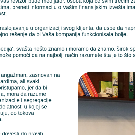
, Vaš revizor bude medijator, osoba koja će svim trećim
ntima, preneti informaciju o Vašim finansijskim izveštajim
st.
aslojavanje u organizaciji svog klijenta, da uspe da napr
ejno rešenje da bi Vaša kompanija funkcionisala bolje.
opedija’, svašta nešto znamo i moramo da znamo, širok 
e pomoći da na najbolji način razumete šta je to što se
oj angažman, zasnovan na
rdima, ali svaki
istupamo, jer da bi
sima, mora da razume
nizacije i segregacije
delatnosti u kojoj se
žuju, do tokova
a.
 dovesti do pravih