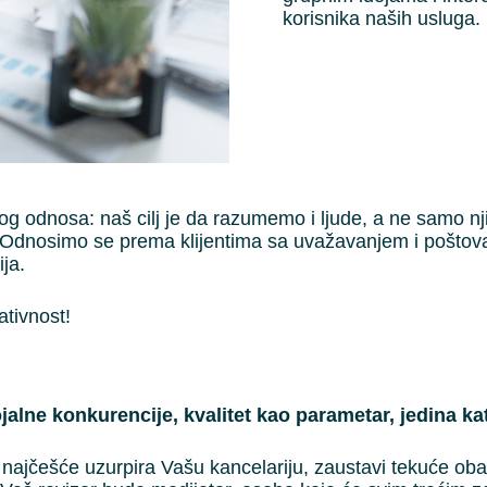
korisnika naših usluga.
nog odnosa: naš cilj je da razumemo i ljude, a ne samo 
Odnosimo se prema klijentima sa uvažavanjem i poštovan
ja.
ativnost!
lne konkurencije, kvalitet kao parametar, jedina kat
ajčešće uzurpira Vašu kancelariju, zaustavi tekuće obaveze