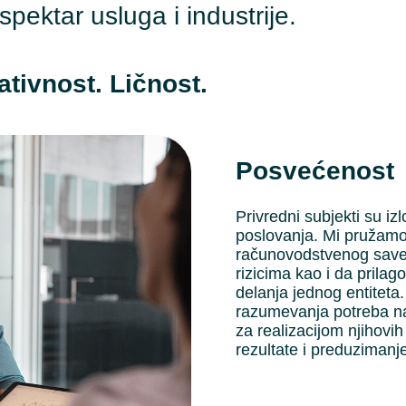
spektar usluga i industrije.
tivnost. Ličnost.
Posvećenost
Privredni subjekti su iz
poslovanja. Mi pružamo 
računovodstvenog saveto
rizicima kao i da prila
delanja jednog entiteta.
razumevanja potreba naš
za realizacijom njihovih 
rezultate i preduzimanje