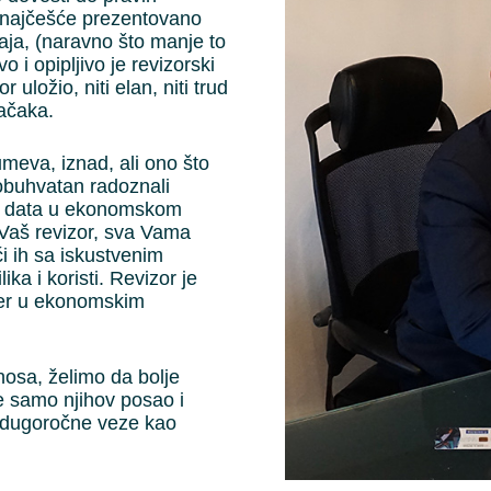
e najčešće prezentovano
ja, (naravno što manje to
o i opipljivo je revizorski
r uložio, niti elan, niti trud
tačaka.
meva, iznad, ali ono što
obuhvatan radoznali
je data u ekonomskom
 Vaš revizor, sva Vama
ći ih sa iskustvenim
ka i koristi. Revizor je
mer u ekonomskim
osa, želimo da bolje
 samo njihov posao i
i dugoročne veze kao