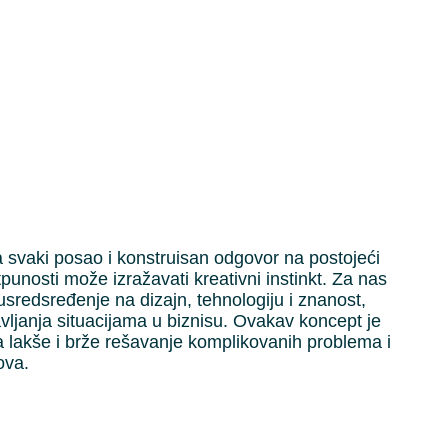
 svaki posao i konstruisan odgovor na postojeći
tpunosti može izražavati kreativni instinkt. Za nas
usredsređenje na dizajn, tehnologiju i znanost,
ljanja situacijama u biznisu. Ovakav koncept je
lakše i brže rešavanje komplikovanih problema i
ova.