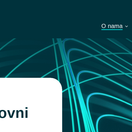
O nama
ovni