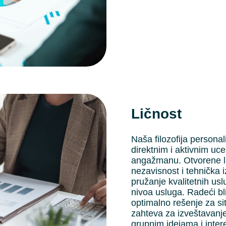
Ličnost
Naša filozofija persona
direktnim i aktivnim u
angažmanu. Otvorene lini
nezavisnost i tehnička 
pružanje kvalitetnih usl
nivoa usluga. Radeći b
optimalno rešenje za sit
zahteva za izveštavanje
grupnim idejama i inter