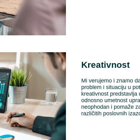
Kreativnost
Mi verujemo i znamo da
problem i situaciju u po
kreativnost predstavlja 
odnosno umetnost uprav
neophodan i pomaže za 
različitih poslovnih izaz