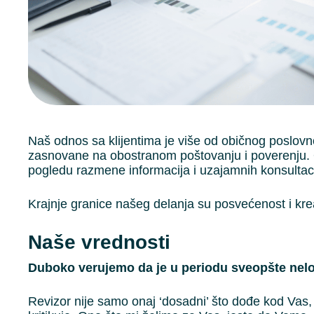
Naš odnos sa klijentima je više od običnog poslov
zasnovane na obostranom poštovanju i poverenju. 
pogledu razmene informacija i uzajamnih konsultaci
Krajnje granice našeg delanja su posvećenost i kre
Naše vrednosti
Duboko verujemo da je u periodu sveopšte neloja
Revizor nije samo onaj ‘dosadni’ što dođe kod Vas, n