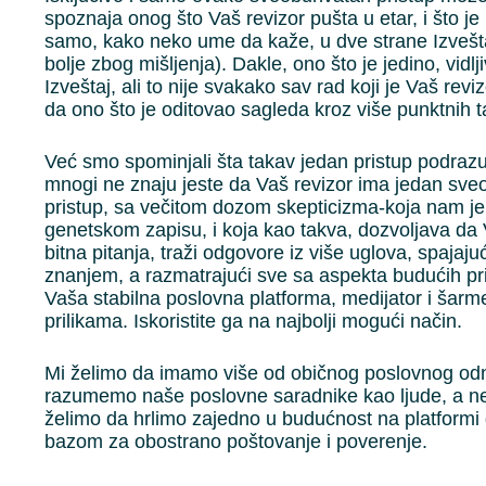
spoznaja onog što Vaš revizor pušta u etar, i što j
samo, kako neko ume da kaže, u dve strane Izvešta
bolje zbog mišljenja). Dakle, ono što je jedino, vidljiv
Izveštaj, ali to nije svakako sav rad koji je Vaš revizo
da ono što je oditovao sagleda kroz više punktnih 
Već smo spominjali šta takav jedan pristup podrazu
mnogi ne znaju jeste da Vaš revizor ima jedan sve
pristup, sa večitom dozom skepticizma-koja nam 
genetskom zapisu, i koja kao takva, dozvoljava da
bitna pitanja, traži odgovore iz više uglova, spajaju
znanjem, a razmatrajući sve sa aspekta budućih prili
Vaša stabilna poslovna platforma, medijator i šar
prilikama. Iskoristite ga na najbolji mogući način.
Mi želimo da imamo više od običnog poslovnog odn
razumemo naše poslovne saradnike kao ljude, a ne
želimo da hrlimo zajedno u budućnost na platform
bazom za obostrano poštovanje i poverenje.