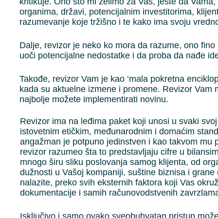
kritikuje. Ono što mi želimo za Vas, jeste da Vama
organima, državi, potencijalnim investitorima, klije
razumevanje koje tržišno i te kako ima svoju vredno
Dalje, revizor je neko ko mora da razume, ono fino r
uoči potencijalne nedostatke i da proba da nađe id
Takođe, revizor Vam je kao ‘mala pokretna encikl
kada su aktuelne izmene i promene. Revizor Vam mož
najbolje možete implementirati novinu.
Revizor ima na leđima paket koji unosi u svaki sv
istovetnim etičkim, međunarodnim i domaćim standa
angažman je potpuno jedinstven i kao takvom mu pr
revizor razumeo šta to predstavljaju cifre u bilan
mnogo širu sliku poslovanja samog klijenta, od orga
dužnosti u Vašoj kompaniji, suštine biznisa i grane 
nalazite, preko svih eksternih faktora koji Vas okru
dokumentacije i samih računovodstvenih zavrzlam
Isključivo i samo ovako sveobuhvatan pristup može