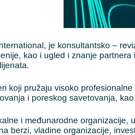
nternational, je konsultantsko – revi
enije, kao i ugled i znanje partnera
ijenata.
 koji pružaju visoko profesionalne u
ovanja i poreskog savetovanja, kao
okalne i međunarodne organizacije, u
 na berzi, vladine organizacije, inve