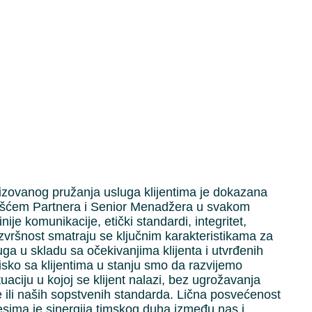
lizovanog pružanja usluga klijentima je dokazana
cešćem Partnera i Senior Menadžera u svakom
je komunikacije, etički standardi, integritet,
izvršnost smatraju se ključnim karakteristikama za
uga u skladu sa očekivanjima klijenta i utvrđenih
lisko sa klijentima u stanju smo da razvijemo
uaciju u kojoj se klijent nalazi, bez ugrožavanja
 ili naših sopstvenih standarda. Lična posvećenost
esima je sinergija timskog duha između nas i